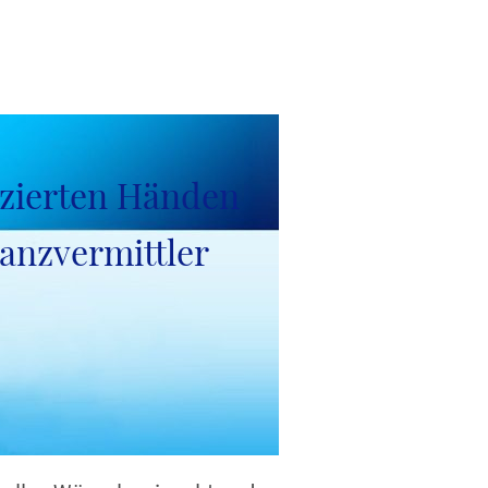
nfos/News
fizierten Händen
nanzvermittler